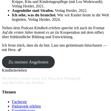
Krippe, Kita und Kindertagespflege (mit Lea Wedewardt).
Verlag Herder, 2021.
Augenhöhe statt Strafen.
Verlag Herder, 2022.
Ich sehe, was du brauchst.
Wie wir Kinder heute in die Welt
begleiten. Verlag Herder, 2024.
Neben dem Podcast
Kindheit erleben
spreche ich auch im Format
Auf die ersten Jahre kommt es an
(in Kooperation mit dem nifbe)
über frühkindliche Bildung und Entwicklung.
Ich freue mich, dass du da bist. Lass uns gemeinsam hinschauen —
mit Herz. 🌿
Zu meinen Angeboten
Kindheiterleben
Mit Kindern heiter leben. Ein Blog über Pädagogik
und das Leben mit Kindern
Themen
Fachtexte
Pädagogik erleben
Empfehlungen