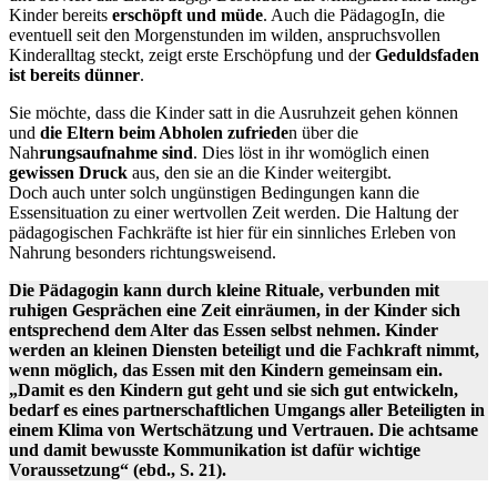
Kinder bereits
erschöpft und müde
. Auch die PädagogIn, die
eventuell seit den Morgenstunden im wilden, anspruchsvollen
Kinderalltag steckt, zeigt erste Erschöpfung und der
Geduldsfaden
ist bereits dünner
.
Sie möchte, dass die Kinder satt in die Ausruhzeit gehen können
und
die Eltern beim Abholen zufriede
n über die
Nah
rungsaufnahme sind
. Dies löst in ihr womöglich einen
gewissen Druck
aus, den sie an die Kinder weitergibt.
Doch auch unter solch ungünstigen Bedingungen kann die
Essensituation zu einer wertvollen Zeit werden. Die Haltung der
pädagogischen Fachkräfte ist hier für ein sinnliches Erleben von
Nahrung besonders richtungsweisend.
Die Pädagogin kann durch kleine Rituale, verbunden mit
ruhigen Gesprächen eine Zeit einräumen, in der Kinder sich
entsprechend dem Alter das Essen selbst nehmen. Kinder
werden an kleinen Diensten beteiligt und die Fachkraft nimmt,
wenn möglich, das Essen mit den Kindern gemeinsam ein.
„Damit es den Kindern gut geht und sie sich gut entwickeln,
bedarf es eines partnerschaftlichen Umgangs aller Beteiligten in
einem Klima von Wertschätzung und Vertrauen. Die achtsame
und damit bewusste Kommunikation ist dafür wichtige
Voraussetzung“ (ebd., S. 21).