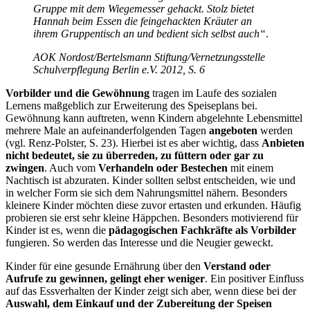
Gruppe mit dem Wiegemesser gehackt. Stolz bietet
Hannah beim Essen die feingehackten Kräuter an
ihrem Gruppentisch an und bedient sich selbst auch“
.
AOK Nordost/Bertelsmann Stiftung/Vernetzungsstelle
Schulverpflegung Berlin e.V. 2012, S. 6
Vorbilder und die Gewöhnung
tragen im Laufe des sozialen
Lernens maßgeblich zur Erweiterung des Speiseplans bei.
Gewöhnung kann auftreten, wenn Kindern abgelehnte Lebensmittel
mehrere Male an aufeinanderfolgenden Tagen
angeboten
werden
(vgl. Renz-Polster, S. 23). Hierbei ist es aber wichtig, dass
Anbieten
nicht bedeutet, sie zu überreden, zu füttern oder gar zu
zwingen
. Auch vom
Verhandeln oder Bestechen
mit einem
Nachtisch ist abzuraten. Kinder sollten selbst entscheiden, wie und
in welcher Form sie sich dem Nahrungsmittel nähern. Besonders
kleinere Kinder möchten diese zuvor ertasten und erkunden. Häufig
probieren sie erst sehr kleine Häppchen. Besonders motivierend für
Kinder ist es, wenn die
pädagogischen Fachkräfte als Vorbilder
fungieren. So werden das Interesse und die Neugier geweckt.
Kinder für eine gesunde Ernährung über den
Verstand oder
Aufrufe zu gewinnen, gelingt eher weniger
. Ein positiver Einfluss
auf das Essverhalten der Kinder zeigt sich aber, wenn diese bei der
Auswahl, dem Einkauf und der Zubereitung der Speisen