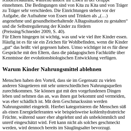
einnehmen. Die Bedingungen sind von Kita zu Kita und von Träger
zu Träger sehr verschieden. Die Einrichtungen stehen vor der
Aufgabe, die Aufnahme von Essen und Trinken als „(…)
angenehme und gesundheitserhaltende Alltagssituation zu gestalten“
und die Selbstregulierung der Kinder zu fördern
(Preissing/Schneider 2009, S. 40).
Für Eltern hingegen ist wichtig, was und wie viel ihre Kinder essen.
Häufig ist es für sie ein Zeichen für Wohlbefinden, wenn die Kinder
„gut“ das heißt: viel gegessen haben. Umso wichtiger ist es für diese
Gespräche mit den Eltern, dass die pädagogischen Fachkräfte über
Kenntnisse der evolutionsbiologischen Entwicklung verfügen.
Warum Kinder Nahrungsmittel ablehnen
Menschen haben den Vorteil, dass sie im Gegensatz zu vielen
anderen Säugetieren mit sehr unterschiedlichen Nahrungsquellen
zurechtkommen. Sie können gut mit den vorgefundenen Dingen
leben und nehmen das an, was ihnen gut bekommt und vermeiden,
was eher schädlich ist. Mit dem Geschmackssinn werden
Nahrungsmittel eingeteilt. Hierbei kategorisieren die Menschen süß
als einen Energielieferanten wie beispielsweise kohlenhydratreiche
Früchte, während sauer eher abgelehnt und als unbekömmlich und
unreif eingeschätzt wird. Fett kann nicht als solches geschmeckt
werden, wird dennoch bereits im Säuglingsalter bevorzugt.