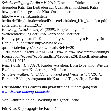
Schulverpflegung Berlin e.V. 2012
: Essen und Trinken in einer
gesunden Kita. Ein Leitfaden zur Qualitätsentwicklung. Kitas
bewegen für die gesunde Kita. Online unter:
http://www.vernetzungsstelle-
berlin.de/fileadmin/downloadDateien/Leitfaden_Kita_komplett.pdf;
abgerufen am 26.11.2017
Preissing, C./Schneider, B. (2009):
Empfehlungen für die
Weiterentwicklung der Kita-Konzeption. Berliner
Bildungsprogramm für Kinder in Tageseinrichtungen Bildung für
Berlin. Online unter: http://www.beki-
qualitaet.de/images/beki/downloads/BeKi%20-
%20Empfehlungen%20f%C3%BCr%20die%20Weiterentwicklung%2
Konzeption%20auf%20Grundlage%20des%20BBP.pdf; abgerufen
am 26.11.2017
Renz-Polster, H. (2013):
Kinder verstehen. Born to be wild. Wie die
Evolution unsere Kinder prägt. München
Senatsverwaltung für Bildung, Jugend und Wissenschaft (2014):
Berliner Bildungsprogramm für Kitas und Tagespflege. Berlin
Übernahme des Beitrags mit freundlicher Genehmigung von
www.fruehe-bildung-online.de
Von Kathrin für dich · Werbung in eigener Sache
Für Kitas & pädagogische Fachkräfte