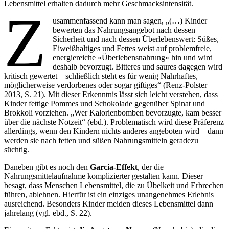
Lebensmittel erhalten dadurch mehr Geschmacksintensität.
Z
usammenfassend kann man sagen, „(…) Kinder
bewerten das Nahrungsangebot nach dessen
Sicherheit und nach dessen Überlebenswert: Süßes,
Eiweißhaltiges und Fettes weist auf problemfreie,
energiereiche »Überlebensnahrung« hin und wird
deshalb bevorzugt. Bitteres und saures dagegen wird
kritisch gewertet – schließlich steht es für wenig Nahrhaftes,
möglicherweise verdorbenes oder sogar giftiges“ (Renz-Polster
2013, S. 21). Mit dieser Erkenntnis lässt sich leicht verstehen, dass
Kinder fettige Pommes und Schokolade gegenüber Spinat und
Brokkoli vorziehen. „Wer Kalorienbomben bevorzugte, kam besser
über die nächste Notzeit“ (ebd.). Problematisch wird diese Präferenz
allerdings, wenn den Kindern nichts anderes angeboten wird – dann
werden sie nach fetten und süßen Nahrungsmitteln geradezu
süchtig.
Daneben gibt es noch den
Garcia-Effekt
, der die
Nahrungsmittelaufnahme komplizierter gestalten kann. Dieser
besagt, dass Menschen Lebensmittel, die zu Übelkeit und Erbrechen
führen, ablehnen. Hierfür ist ein einziges unangenehmes Erlebnis
ausreichend. Besonders Kinder meiden dieses Lebensmittel dann
jahrelang (vgl. ebd., S. 22).