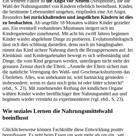
Ein weiterer Faktor ist
die Angst vor Neuem
(Neophobie), die die
Wahl der Nahrungsmittel von Kindern erheblich beeinflusst. Kinder,
die bestimmte Lebensmittel umgehen, empfinden eine Art Angst.
Besonders
bei zurückhaltenden und ängstlichen Kindern ist dies
zu beobachten
. Ab ungefähr 18 Monaten wählen Kinder gezielter
aus. Ein eventuell vorhandenes Misstrauen steigert sich im
Kindergartenalter zunehmend. Mit acht bis zwölf Jahren beginnen
Kinder wieder abgelehnte Dinge zu probieren. Evolutionsbiologisch
lässt sich dies schlüssig darstellen, denn noch im Säuglingsalter
nimmt das Kind sichere Nahrung durch die Bezugspersonen auf. Im
Kleinkind- und Kindergartenalter bewegt es sich selbstständig und
Dinge, die vom Kind gegessen werden, unterliegen nicht mehr der
genauen Zensur durch die Eltern. „Anstelle der Eltern sichert nun
die natürliche Verengung des Wahl- und Geschmackshorizonts das
Überleben. Alles, was unbekannt ist, wird hartnäckig gemieden –
insbesondere, wenn es dazu noch grün ist oder bitter schmeckt“
(ebd., S. 23). Mit zunehmender Reifung der kindlichen Organe
wählen Kinder wieder breitflächiger ihre Nahrungsmittel aus und
beginnen wieder verstärkt zu experimentieren (vgl. ebd., S. 23).
Wie soziales Lernen die Nahrungsmittelwahl
beeinflusst
Glücklicherweise können Fachkräfte diese Entwicklung positiv
beeinflussen. Es geht beim Essen um weit mehr als um ein „satt