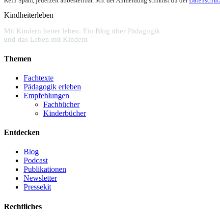
Kein Spam, jederzeit abbestellbar. Mit der Anmeldung stimmst du der
Datenschut
Kindheiterleben
Mit Kindern heiter leben. Ein Blog über Pädagogik
und das Leben mit Kindern
Themen
Fachtexte
Pädagogik erleben
Empfehlungen
Fachbücher
Kinderbücher
Entdecken
Blog
Podcast
Publikationen
Newsletter
Pressekit
Rechtliches