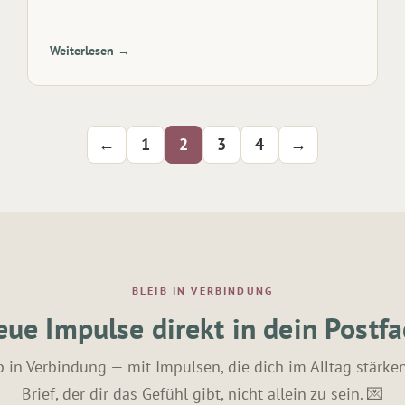
Weiterlesen →
←
1
2
3
4
→
BLEIB IN VERBINDUNG
ue Impulse direkt in dein Postf
b in Verbindung — mit Impulsen, die dich im Alltag stärken
Brief, der dir das Gefühl gibt, nicht allein zu sein. 💌