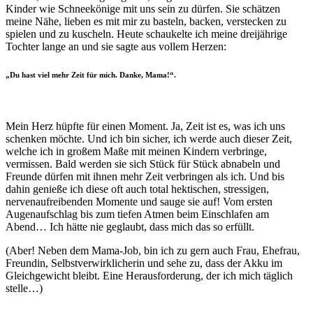
Kinder wie Schneekönige mit uns sein zu dürfen. Sie schätzen
meine Nähe, lieben es mit mir zu basteln, backen, verstecken zu
spielen und zu kuscheln. Heute schaukelte ich meine dreijährige
Tochter lange an und sie sagte aus vollem Herzen:
„Du hast viel mehr Zeit für mich. Danke, Mama!“.
Mein Herz hüpfte für einen Moment. Ja, Zeit ist es, was ich uns
schenken möchte. Und ich bin sicher, ich werde auch dieser Zeit,
welche ich in großem Maße mit meinen Kindern verbringe,
vermissen. Bald werden sie sich Stück für Stück abnabeln und
Freunde dürfen mit ihnen mehr Zeit verbringen als ich. Und bis
dahin genieße ich diese oft auch total hektischen, stressigen,
nervenaufreibenden Momente und sauge sie auf! Vom ersten
Augenaufschlag bis zum tiefen Atmen beim Einschlafen am
Abend… Ich hätte nie geglaubt, dass mich das so erfüllt.
(Aber! Neben dem Mama-Job, bin ich zu gern auch Frau, Ehefrau,
Freundin, Selbstverwirklicherin und sehe zu, dass der Akku im
Gleichgewicht bleibt. Eine Herausforderung, der ich mich täglich
stelle…)