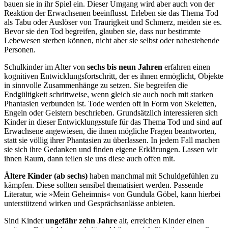
bauen sie in ihr Spiel ein. Dieser Umgang wird aber auch von der
Reaktion der Erwachsenen beeinflusst. Erleben sie das Thema Tod
als Tabu oder Auslöser von Traurigkeit und Schmerz, meiden sie es.
Bevor sie den Tod begreifen, glauben sie, dass nur bestimmte
Lebewesen sterben können, nicht aber sie selbst oder nahestehende
Personen.
Schulkinder im Alter von
sechs bis neun Jahren
erfahren einen
kognitiven Entwicklungsfortschritt, der es ihnen ermöglicht, Objekte
in sinnvolle Zusammenhänge zu setzen. Sie begreifen die
Endgültigkeit schrittweise, wenn gleich sie auch noch mit starken
Phantasien verbunden ist. Tode werden oft in Form von Skeletten,
Engeln oder Geistern beschrieben. Grundsätzlich interessieren sich
Kinder in dieser Entwicklungsstufe für das Thema Tod und sind auf
Erwachsene angewiesen, die ihnen mögliche Fragen beantworten,
statt sie völlig ihrer Phantasien zu überlassen. In jedem Fall machen
sie sich ihre Gedanken und finden eigene Erklärungen. Lassen wir
ihnen Raum, dann teilen sie uns diese auch offen mit.
Ältere Kinder (ab sechs)
haben manchmal mit Schuldgefühlen zu
kämpfen. Diese sollten sensibel thematisiert werden. Passende
Literatur, wie »Mein Geheimnis« von Gundula Göbel, kann hierbei
unterstützend wirken und Gesprächsanlässe anbieten.
Sind Kinder
ungefähr zehn Jahre
alt, erreichen Kinder einen