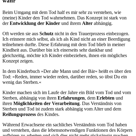
wahr
Beim Umgang mit dem Tod half es mir sehr zu verstehen, wie
(meine) Kinder den Tod wahrnehmen. Das Konzept ist stark von
der
Entwicklung der Kinder
und ihrem
Alter
abhängig.
Oft werden sie aus
Schutz
nicht in den Trauerprozess einbezogen.
Ich erinnere mich selbst, als ich als Kind nicht an einer Beerdigung
teilnehmen durfte. Diese Erfahrung mit dem Tod blieb in meiner
Kindheit aus. Darüber bin ich einerseits sehr dankbar und
gleichzeitig, möchte ich Kinder einbeziehen, ihnen ein mögliches
Konzept zeigen.
In dem Kinderbuch »Der alte Mann und der Bär« heißt es über den
Tod: »Reden, immer wieder reden, darüber reden, so übst Du ein
wenig das Sterben.«
Kinder machen sich im Laufe der Jahre ein Bild vom Tod und vom
Sterben, abhängig von ihren
Erfahrungen
, dem
Erlebten
und
ihren
Möglichkeiten der Verarbeitung
. Das Verständnis von
Sterben und Tod ist zudem stark abhängig vom Alter und dem
Reifungsprozess
des Kindes.
Während Erwachsene ein sachliches Verständnis vom Tod haben
und verstehen, dass die lebensnotwendigen Funktionen des Körpers
aufhören zu arbeiten und sich dies nicht mehr rückgängig machen