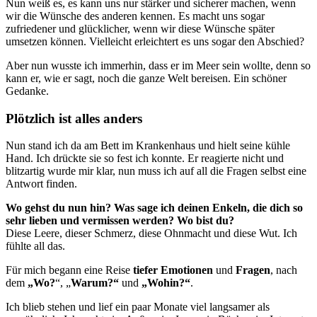
Nun weiß es, es kann uns nur stärker und sicherer machen, wenn
wir die Wünsche des anderen kennen. Es macht uns sogar
zufriedener und glücklicher, wenn wir diese Wünsche später
umsetzen können. Vielleicht erleichtert es uns sogar den Abschied?
Aber nun wusste ich immerhin, dass er im Meer sein wollte, denn so
kann er, wie er sagt, noch die ganze Welt bereisen. Ein schöner
Gedanke.
Plötzlich ist alles anders
Nun stand ich da am Bett im Krankenhaus und hielt seine kühle
Hand. Ich drückte sie so fest ich konnte. Er reagierte nicht und
blitzartig wurde mir klar, nun muss ich auf all die Fragen selbst eine
Antwort finden.
Wo gehst du nun hin? Was sage ich deinen Enkeln, die dich so
sehr lieben und vermissen werden? Wo bist du?
Diese Leere, dieser Schmerz, diese Ohnmacht und diese Wut. Ich
fühlte all das.
Für mich begann eine Reise
tiefer Emotionen
und
Fragen
, nach
dem
„Wo?
“, „
Warum?“
und
„Wohin?“
.
Ich blieb stehen und lief ein paar Monate viel langsamer als