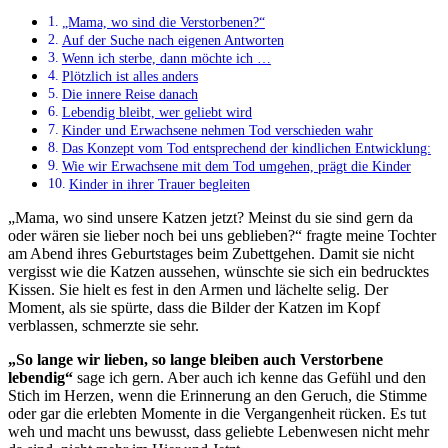
„Mama, wo sind die Verstorbenen?“
Auf der Suche nach eigenen Antworten
Wenn ich sterbe, dann möchte ich …
Plötzlich ist alles anders
Die innere Reise danach
Lebendig bleibt, wer geliebt wird
Kinder und Erwachsene nehmen Tod verschieden wahr
Das Konzept vom Tod entsprechend der kindlichen Entwicklung:
Wie wir Erwachsene mit dem Tod umgehen, prägt die Kinder
Kinder in ihrer Trauer begleiten
„Mama, wo sind unsere Katzen jetzt? Meinst du sie sind gern da
oder wären sie lieber noch bei uns geblieben?“ fragte meine Tochter
am Abend ihres Geburtstages beim Zubettgehen. Damit sie nicht
vergisst wie die Katzen aussehen, wünschte sie sich ein bedrucktes
Kissen. Sie hielt es fest in den Armen und lächelte selig. Der
Moment, als sie spürte, dass die Bilder der Katzen im Kopf
verblassen, schmerzte sie sehr.
„So lange wir lieben, so lange bleiben auch Verstorbene
lebendig“
sage ich gern. Aber auch ich kenne das Gefühl und den
Stich im Herzen, wenn die Erinnerung an den Geruch, die Stimme
oder gar die erlebten Momente in die Vergangenheit rücken. Es tut
weh und macht uns bewusst, dass geliebte Lebenwesen nicht mehr