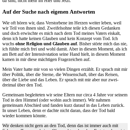
da sind, nicht mehr im Hier und Jetzt.
Auf der Suche nach eigenen Antworten
Wie oft hören wir, dass Verstorbene im Herzen weiter leben, weil
wir Teil von ihnen sind. Zweifelsohne teile ich diesen Gedanken
und doch erwischte es mich nach dem Tod meines Vaters eiskalt,
denn ich hatte keinen Glauben und kein Konzept vom Tod. Ich
wuchs
ohne Religion und Glauben auf
. Bisher störte mich das nie,
ich fühlte mich frei und wohl damit. Aber in diesem Moment, als ich
am Bett auf der Intensivstation seine Hand hielt, in diesem Moment
kamen in mir diese mächtigen Fragezeichen auf.
Mein Vater hatte mir von so vielen Dingen erzählt. Er sprach mit mir
über Politik, über die Sterne, die Wissenschaft, über das Reisen,
über die Liebe und das Leben. Er sprach mit mir aber nur zwei-
dreimal über den Tod.
Gemeinsam begleiteten wir seine Eltern nur circa 4 Jahre vor seinem
Tod in den Himmel (oder wohin auch immer). Wir nahmen
gemeinsam Abschied und fanden kurz darauf in das Leben zurück.
In unser Leben, denn er dachte nicht daran, dass der Tod bald
wieder kommen könnte.
Wir denken nicht gern an den Tod, denn das ist immer auch mit