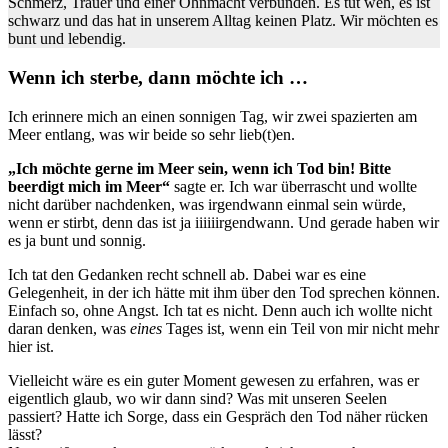
Schmerz, Trauer und einer Ohnmacht verbunden. Es tut weh, es ist
schwarz und das hat in unserem Alltag keinen Platz. Wir möchten es
bunt und lebendig.
Wenn ich sterbe, dann möchte ich …
Ich erinnere mich an einen sonnigen Tag, wir zwei spazierten am
Meer entlang, was wir beide so sehr lieb(t)en.
„Ich möchte gerne im Meer sein, wenn ich Tod bin! Bitte
beerdigt mich im Meer“
sagte er. Ich war überrascht und wollte
nicht darüber nachdenken, was irgendwann einmal sein würde,
wenn er stirbt, denn das ist ja iiiiiirgendwann. Und gerade haben wir
es ja bunt und sonnig.
Ich tat den Gedanken recht schnell ab. Dabei war es eine
Gelegenheit, in der ich hätte mit ihm über den Tod sprechen können.
Einfach so, ohne Angst. Ich tat es nicht. Denn auch ich wollte nicht
daran denken, was
eines
Tages ist, wenn ein Teil von mir nicht mehr
hier ist.
Vielleicht wäre es ein guter Moment gewesen zu erfahren, was er
eigentlich glaub, wo wir dann sind? Was mit unseren Seelen
passiert? Hatte ich Sorge, dass ein Gespräch den Tod näher rücken
lässt?