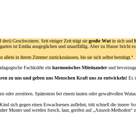
 drei) Geschwistern. Seit einiger Zeit trägt sie
große Wut
in sich und
garten ist Emilia ausgeglichen und unauffällig. Aber zu Hause bricht es
llein in ihrem Zimmer zurückzulassen, bis sie sich selbst beruhigt.“
ädagogische Fachkräfte ein
harmonisches Miteinander
und bevorzuge
ören zu uns und geben uns Menschen Kraft uns zu entwickeln!
Es i
en oder zerstören. Spätestens bei einem lauten oder gewaltvollen Wutau
ind sich gegen einen Erwachsenen auflehnt, tritt schnell die innere S
s alter Muster und werden forsch, laut, greifen auf „Auszeit-Methoden“ 