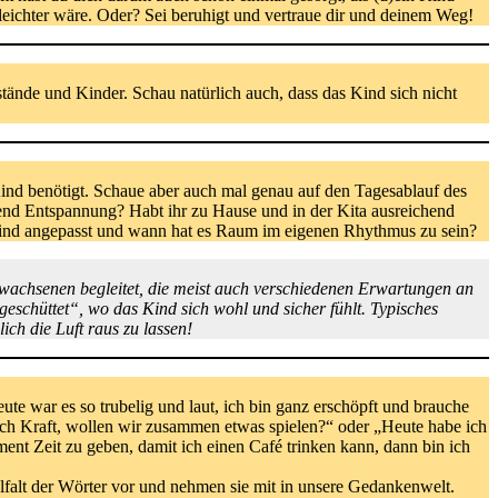
eichter wäre. Oder? Sei beruhigt und vertraue dir und deinem Weg!
ände und Kinder. Schau natürlich auch, dass das Kind sich nicht
Kind benötigt. Schaue aber auch mal genau auf den Tagesablauf des
chend Entspannung? Habt ihr zu Hause und in der Kita ausreichend
s Kind angepasst und wann hat es Raum im eigenen Rhythmus zu sein?
wachsenen begleitet, die meist auch verschiedenen Erwartungen an
geschüttet“, wo das Kind sich wohl und sicher fühlt. Typisches
ich die Luft raus zu lassen!
te war es so trubelig und laut, ich bin ganz erschöpft und brauche
och Kraft, wollen wir zusammen etwas spielen?“ oder „Heute habe ich
ent Zeit zu geben, damit ich einen Café trinken kann, dann bin ich
falt der Wörter vor und nehmen sie mit in unsere Gedankenwelt.