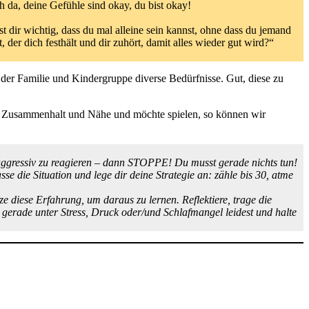
h da, deine Gefühle sind okay, du bist okay!
st dir wichtig, dass du mal alleine sein kannst, ohne dass du jemand
er dich festhält und dir zuhört, damit alles wieder gut wird?“
der Familie und Kindergruppe diverse Bedürfnisse. Gut, diese zu
ach Zusammenhalt und Nähe und möchte spielen, so können wir
t aggressiv zu reagieren – dann STOPPE! Du musst gerade nichts tun!
se die Situation und lege dir deine Strategie an: zähle bis 30, atme
ze diese Erfahrung, um daraus zu lernen. Reflektiere, trage die
 gerade unter Stress, Druck oder/und Schlafmangel leidest und halte