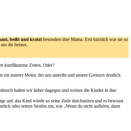
haut, beißt und kratzt
besonders ihre Mama. Erst kürzlich war sie so
 aus ihr heraus.
n konfliktarme Zeiten. Oder?
st ein innerer Motor, der uns antreibt und unsere Grenzen deutlich
sbruch halten wir lieber dagegen und weisen die Kinder in ihre
orge auf, das Kind würde so seine Ziele durchsetzen und es bewusst
zurück oder setzen Strafen ein, wie „Wenn du nicht aufhörst, dann