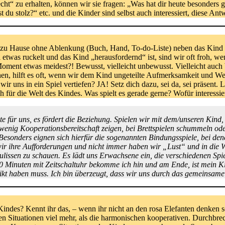
cht“ zu erhalten, können wir sie fragen: „Was hat dir heute besonders 
du stolz?“ etc. und die Kinder sind selbst auch interessiert, diese Ant
 zu Hause ohne Ablenkung (Buch, Hand, To-do-Liste) neben das Kind g
etwas ruckelt und das Kind „herausfordernd“ ist, sind wir oft froh, we
 Moment etwas meidest?! Bewusst, vielleicht unbewusst. Vielleicht auc
hen, hilft es oft, wenn wir dem Kind ungeteilte Aufmerksamkeit und We
wir uns in ein Spiel vertiefen? JA! Setz dich dazu, sei da, sei präsent.
h für die Welt des Kindes. Was spielt es gerade gerne? Wofür interessi
e für uns, es fördert die Beziehung. Spielen wir mit dem/unseren Kind
wenig Kooperationsbereitschaft zeigen, bei Brettspielen schummeln ode
. Besonders eignen sich hierfür die sogenannten Bindungsspiele, bei de
 wir ihre Aufforderungen und nicht immer haben wir „Lust“ und in die
Kulissen zu schauen. Es lädt uns Erwachsene ein, die verschiedenen Spi
 20 Minuten mit Zeitschaltuhr bekomme ich hin und am Ende, ist mein Ki
ikt haben muss. Ich bin überzeugt, dass wir uns durch das gemeinsame
Kindes? Kennt ihr das, – wenn ihr nicht an den rosa Elefanten denken so
en Situationen viel mehr, als die harmonischen kooperativen. Durchbrech