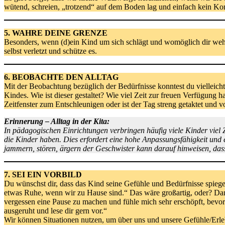
wütend, schreien, „trotzend“ auf dem Boden lag und einfach kein Ko
5. WAHRE DEINE GRENZE
Besonders, wenn (d)ein Kind um sich schlägt und womöglich dir weh t
selbst verletzt und schütze es.
6. BEOBACHTE DEN ALLTAG
Mit der Beobachtung bezüglich der Bedürfnisse konntest du vielleich
Kindes. Wie ist dieser gestaltet? Wie viel Zeit zur freuen Verfügun
Zeitfenster zum Entschleunigen oder ist der Tag streng getaktet und
Erinnerung – Alltag in der Kita:
In pädagogischen Einrichtungen verbringen häufig viele Kinder vie
die Kinder haben. Dies erfordert eine hohe Anpassungsfähigkeit und e
jammern, stören, ärgern der Geschwister kann darauf hinweisen, dass d
7. SEI EIN VORBILD
Du wünschst dir, dass das Kind seine Gefühle und Bedürfnisse spiegel
etwas Ruhe, wenn wir zu Hause sind.“ Das wäre großartig, oder? Dan
vergessen eine Pause zu machen und fühle mich sehr erschöpft, bevor 
ausgeruht und lese dir gern vor.“
Wir können Situationen nutzen, um über uns und unsere Gefühle/Erle