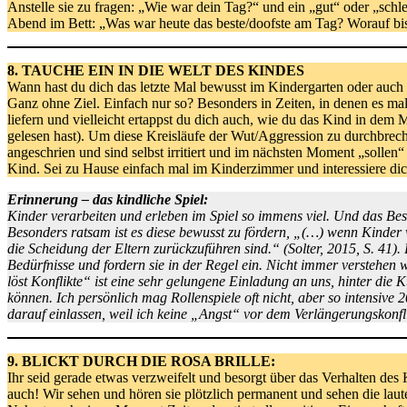
Anstelle sie zu fragen: „Wie war dein Tag?“ und ein „gut“ oder „schle
Abend im Bett: „Was war heute das beste/doofste am Tag? Worauf bist 
8. TAUCHE EIN IN DIE WELT DES KINDES
Wann hast du dich das letzte Mal bewusst im Kindergarten oder auch
Ganz ohne Ziel. Einfach nur so? Besonders in Zeiten, in denen es mal 
liefern und vielleicht ertappst du dich auch, wie du das Kind in dem
gelesen hast). Um diese Kreisläufe der Wut/Aggression zu durchbrec
angeschrien und sind selbst irritiert und im nächsten Moment „sollen“ 
Kind. Sei zu Hause einfach mal im Kinderzimmer und interessiere dic
Erinnerung – das kindliche Spiel:
Kinder verarbeiten und erleben im Spiel so immens viel. Und das Best
Besonders ratsam ist es diese bewusst zu fördern, „(…) wenn Kinder 
die Scheidung der Eltern zurückzuführen sind.“ (Solter, 2015, S. 41)
Bedürfnisse und fordern sie in der Regel ein. Nicht immer verstehen
löst Konflikte“ ist eine sehr gelungene Einladung an uns, hinter die 
können. Ich persönlich mag Rollenspiele oft nicht, aber so intensive
darauf einlassen, weil ich keine „Angst“ vor dem Verlängerungskonfl
9. BLICKT DURCH DIE ROSA BRILLE:
Ihr seid gerade etwas verzweifelt und besorgt über das Verhalten des 
auch! Wir sehen und hören sie plötzlich permanent und sehen die laut