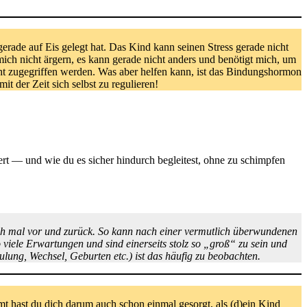
rade auf Eis gelegt hat. Das Kind kann seinen Stress gerade nicht
 mich nicht ärgern, es kann gerade nicht anders und benötigt mich, um
ht zugegriffen werden. Was aber helfen kann, ist das Bindungshormon
t der Zeit sich selbst zu regulieren!
t — und wie du es sicher hindurch begleitest, ohne zu schimpfen
uch mal vor und zurück. So kann nach einer vermutlich überwundenen
viele Erwartungen und sind einerseits stolz so „groß“ zu sein und
lung, Wechsel, Geburten etc.) ist das häufig zu beobachten.
t hast du dich darum auch schon einmal gesorgt, als (d)ein Kind