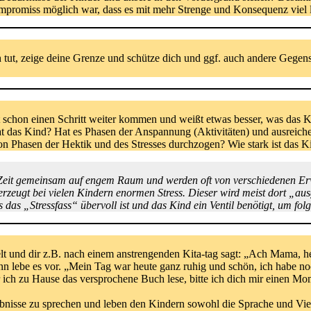
mpromiss möglich war, dass es mit mehr Strenge und Konsequenz viel l
ut, zeige deine Grenze und schütze dich und ggf. auch andere Gegenst
t schon einen Schritt weiter kommen und weißt etwas besser, was das 
g hat das Kind? Hat es Phasen der Anspannung (Aktivitäten) und ausrei
 von Phasen der Hektik und des Stresses durchzogen? Wie stark ist da
l Zeit gemeinsam auf engem Raum und werden oft von verschiedenen Er
rzeugt bei vielen Kindern enormen Stress. Dieser wird meist dort „aus
as „Stressfass“ übervoll ist und das Kind ein Ventil benötigt, um folgl
t und dir z.B. nach einem anstrengenden Kita-tag sagt: „Ach Mama, heu
n lebe es vor. „Mein Tag war heute ganz ruhig und schön, ich habe n
ich zu Hause das versprochene Buch lese, bitte ich dich mir einen Mom
bnisse zu sprechen und leben den Kindern sowohl die Sprache und Viel