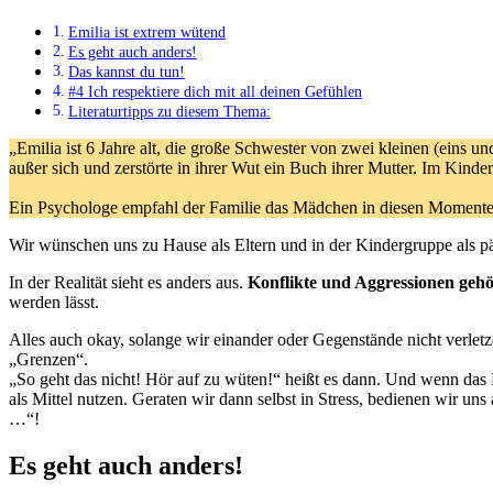
Emilia ist extrem wütend
Es geht auch anders!
Das kannst du tun!
#4 Ich respektiere dich mit all deinen Gefühlen
Literaturtipps zu diesem Thema:
„Emilia ist 6 Jahre alt, die große Schwester von zwei kleinen (eins und
außer sich und zerstörte in ihrer Wut ein Buch ihrer Mutter. Im Kinder
Ein Psychologe empfahl der Familie das Mädchen in diesen Momenten a
Wir wünschen uns zu Hause als Eltern und in der Kindergruppe als p
In der Realität sieht es anders aus.
Konflikte und Aggressionen geh
werden lässt.
Alles auch okay, solange wir einander oder Gegenstände nicht verletz
„Grenzen“.
„So geht das nicht! Hör auf zu wüten!“ heißt es dann. Und wenn das K
als Mittel nutzen. Geraten wir dann selbst in Stress, bedienen wir un
…“!
Es geht auch anders!