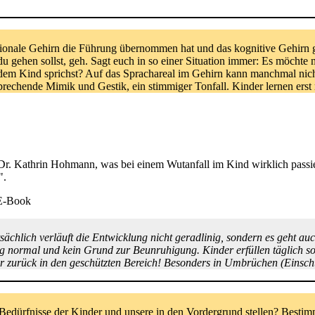
ionale Gehirn die Führung übernommen hat und das kognitive Gehirn ge
 du gehen sollst, geh. Sagt euch in so einer Situation immer: Es möchte
 dem Kind sprichst? Auf das Sprachareal im Gehirn kann manchmal nic
prechende Mimik und Gestik, ein stimmiger Tonfall. Kinder lernen erst mi
. Kathrin Hohmann, was bei einem Wutanfall im Kind wirklich passier
".
-E-Book
sächlich verläuft die Entwicklung nicht geradlinig, sondern es geht a
g normal und kein Grund zur Beunruhigung. Kinder erfüllen täglich so 
er zurück in den geschützten Bereich! Besonders in Umbrüchen (Einschu
Bedürfnisse der Kinder und unsere in den Vordergrund stellen? Bestimm