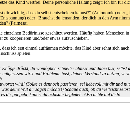
ze das Kind wertfrei. Deine persönliche Haltung zeigt: Ich bin für dic
st dir wichtig, dass du selbst entscheiden kannst?“ (Autonomie) oder „I
Entspannung) oder „Brauchst du jemanden, der dich in den Arm nimmt, d
den? (Fairness).
die einzelnen Bedürfnisse geschützt werden. Häufig haben Menschen in 
er zu kooperieren und/oder etwas aufzuschieben.
, dass ich erst einmal aufräumen möchte, das Kind aber sehnt sich n
nschluss spielen!
dir Knöpfe drückt, du womöglich schneller atmest und dabei bist, selbs
 mitgerissen wirst und Probleme hast, deinen Verstand zu nutzen, verlas
b.
rtet wird! (Sollte es dennoch passieren, sei liebevoll mit dir und nut
was deine Wut dir sagen möchte!) Schaue auch, ob du vielleicht selbst
 es dir gut geht, kannst du achtsam begleiten. Also achte auf dich!