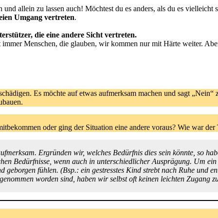
nd allein zu lassen auch! Möchtest du es anders, als du es vielleicht s
reien Umgang vertreten
.
rstützer, die eine andere Sicht vertreten.
gibt immer Menschen, die glauben, wir kommen nur mit Härte weiter. A
 schädigen. Es möchte auf etwas aufmerksam machen und sagt „Nein“ zu e
zubauen.
s mitbekommen oder ging der Situation eine andere voraus? Wie war der 
 aufmerksam. Ergründen wir, welches Bedürfnis dies sein könnte, so ha
chen Bedürfnisse, wenn auch in unterschiedlicher Ausprägung. Um ein Be
d geborgen fühlen. (Bsp.: ein gestresstes Kind strebt nach Ruhe und ent
rgenommen worden sind, haben wir selbst oft keinen leichten Zugang zu