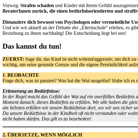
Vorweg:
Strafen schaden
und Kinder mit ihrem Gefühl auszugrenzen u
BeraterInnen zurück, die einen bedürfnisorientierten und straff
Distanziere dich bewusst von Psychologen oder vermeintliche Unte
Und wie wir aktuell an der Debatte der „Elternschule“ erleben, es 
Beziehung zu ihnen nachhaltig! Die Entscheidung liegt bei uns!
Das kannst du tun!
ZUERST:
Sage dir, das Kind ist nicht wütend/aggressiv, um dich zu
wichtig, um seine gesunde Grenze und die eigene Persönlichkeit auf
1
.
BEOBACHTE
Frage dich, was ist passiert? Was hat die Wut ausgelöst? Habe ich e
Erinnerung an Bedürfnisse:
In der Regel macht das Gefühl der Wut auf ein unerfülltes Bedürfnis
Moment danach, dieses Bedürfnis zu erfüllen. Wir alle haben die glei
am liebsten erfüllen wir unsere Bedürfnisse dort, wo wir uns sicher un
Da unsere Bedürfnisse in der Kindheit oft nicht verstanden oder wah
nicht haben dürfen. Das gilt es zu bearbeiten!
2.
ÜBERSETZE, WENN MÖGLICH