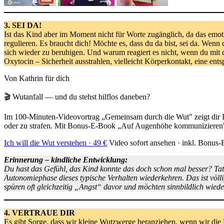
3. SEI DA!
Ist das Kind aber im Moment nicht für Worte zugänglich, da das emot
regulieren. Es braucht dich! Möchte es, dass du da bist, sei da. Wenn
sich wieder zu beruhigen. Und warum reagiert es nicht, wenn du mit
Oxytocin – Sicherheit ausstrahlen, vielleicht Körperkontakt, eine ents
Von Kathrin für dich
🎬 Wutanfall — und du stehst hilflos daneben?
Im 100-Minuten-Videovortrag „Gemeinsam durch die Wut" zeigt dir Dr
oder zu strafen. Mit Bonus-E-Book „Auf Augenhöhe kommunizieren
Ich will die Wut verstehen · 49 €
Video sofort ansehen · inkl. Bonus
Erinnerung – kindliche Entwicklung:
Du hast das Gefühl, das Kind konnte das doch schon mal besser? Tat
Autonomiephase dieses typische Verhalten wiederkehren. Das ist völli
spüren oft gleichzeitig „Angst“ davor und möchten sinnbildlich wied
4. VERTRAUE DIR
Es gibt Sorge, dass wir kleine Wutzwerge heranziehen, wenn wir die 